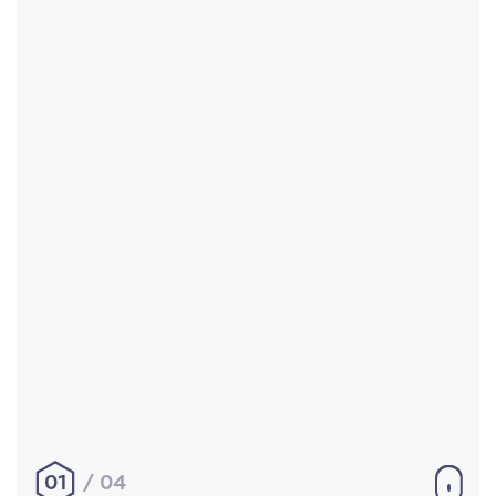
Accueil
Réalisations
À propos
Contact
Mentions légales
|
Conditions générales de
vente
hello@aurelienbobenrieth.fr
© Aurélien BOBENRIETH 2024. Tous droits réservés.
01
04