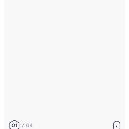
Accueil
Réalisations
À propos
Contact
Mentions légales
|
Conditions générales de
vente
hello@aurelienbobenrieth.fr
© Aurélien BOBENRIETH 2024. Tous droits réservés.
01
04