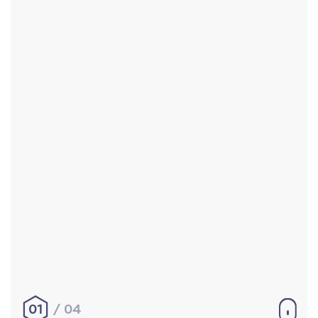
Accueil
Réalisations
À propos
Contact
Mentions légales
|
Conditions générales de
vente
hello@aurelienbobenrieth.fr
© Aurélien BOBENRIETH 2024. Tous droits réservés.
01
04