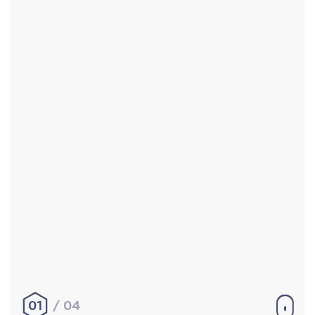
Accueil
Réalisations
À propos
Contact
Mentions légales
|
Conditions générales de
vente
hello@aurelienbobenrieth.fr
© Aurélien BOBENRIETH 2024. Tous droits réservés.
01
04