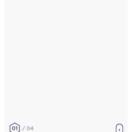
Accueil
Réalisations
À propos
Contact
Mentions légales
|
Conditions générales de
vente
hello@aurelienbobenrieth.fr
© Aurélien BOBENRIETH 2024. Tous droits réservés.
01
04