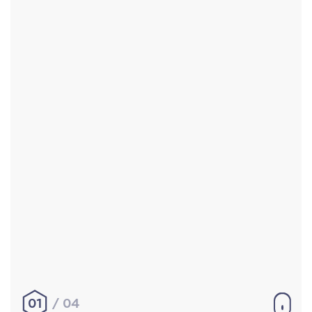
Accueil
Réalisations
À propos
Contact
Mentions légales
|
Conditions générales de
vente
hello@aurelienbobenrieth.fr
© Aurélien BOBENRIETH 2024. Tous droits réservés.
01
04