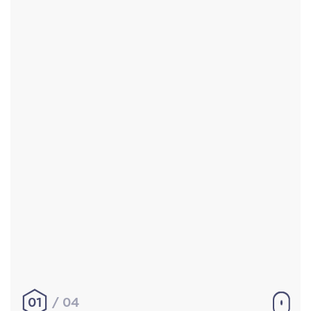
Accueil
Réalisations
À propos
Contact
Mentions légales
|
Conditions générales de
vente
hello@aurelienbobenrieth.fr
© Aurélien BOBENRIETH 2024. Tous droits réservés.
01
04