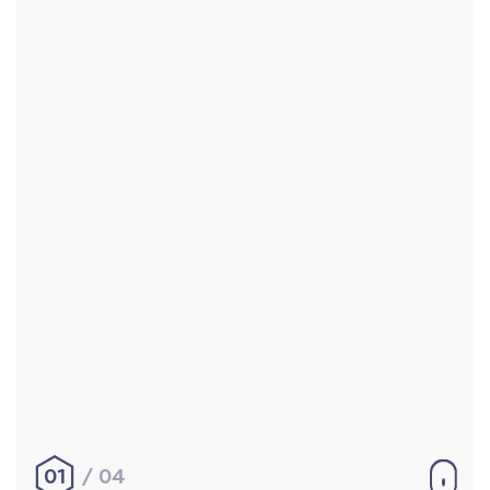
Accueil
Réalisations
À propos
Contact
Mentions légales
|
Conditions générales de
vente
hello@aurelienbobenrieth.fr
© Aurélien BOBENRIETH 2024. Tous droits réservés.
01
04