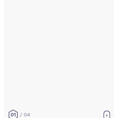
Accueil
Réalisations
À propos
Contact
Mentions légales
|
Conditions générales de
vente
hello@aurelienbobenrieth.fr
© Aurélien BOBENRIETH 2024. Tous droits réservés.
01
04