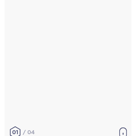
Accueil
Réalisations
À propos
Contact
Mentions légales
|
Conditions générales de
vente
hello@aurelienbobenrieth.fr
© Aurélien BOBENRIETH 2024. Tous droits réservés.
01
04