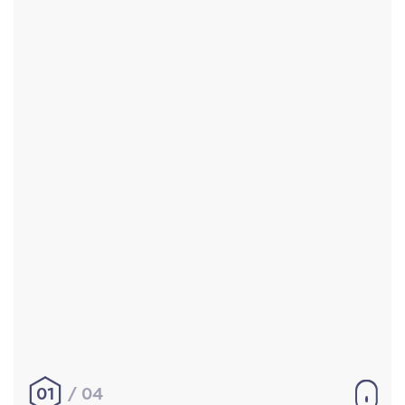
Accueil
Réalisations
À propos
Contact
Mentions légales
|
Conditions générales de
vente
hello@aurelienbobenrieth.fr
© Aurélien BOBENRIETH 2024. Tous droits réservés.
01
04