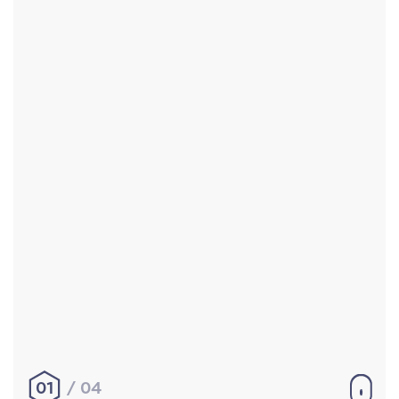
Accueil
Réalisations
À propos
Contact
Mentions légales
|
Conditions générales de
vente
hello@aurelienbobenrieth.fr
© Aurélien BOBENRIETH 2024. Tous droits réservés.
01
04