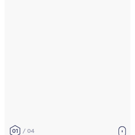
Accueil
Réalisations
À propos
Contact
Mentions légales
|
Conditions générales de
vente
hello@aurelienbobenrieth.fr
© Aurélien BOBENRIETH 2024. Tous droits réservés.
01
04