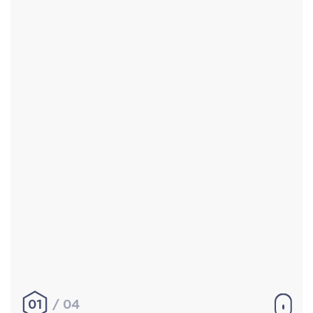
Accueil
Réalisations
À propos
Contact
Mentions légales
|
Conditions générales de
vente
hello@aurelienbobenrieth.fr
© Aurélien BOBENRIETH 2024. Tous droits réservés.
01
04