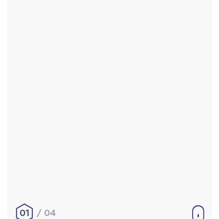
Accueil
Réalisations
À propos
Contact
Mentions légales
|
Conditions générales de
vente
hello@aurelienbobenrieth.fr
© Aurélien BOBENRIETH 2024. Tous droits réservés.
01
04