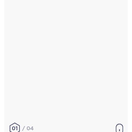
Accueil
Réalisations
À propos
Contact
Mentions légales
|
Conditions générales de
vente
hello@aurelienbobenrieth.fr
© Aurélien BOBENRIETH 2024. Tous droits réservés.
01
04