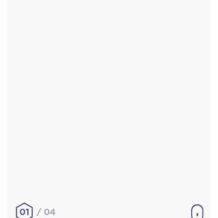
Accueil
Réalisations
À propos
Contact
Mentions légales
|
Conditions générales de
vente
hello@aurelienbobenrieth.fr
© Aurélien BOBENRIETH 2024. Tous droits réservés.
01
04