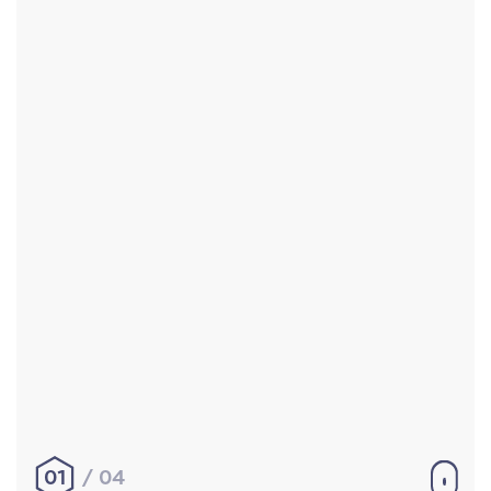
Accueil
Réalisations
À propos
Contact
Mentions légales
|
Conditions générales de
vente
hello@aurelienbobenrieth.fr
© Aurélien BOBENRIETH 2024. Tous droits réservés.
01
04