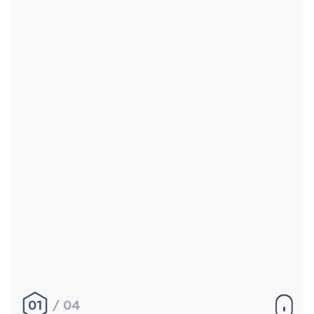
Accueil
Réalisations
À propos
Contact
Mentions légales
|
Conditions générales de
vente
hello@aurelienbobenrieth.fr
© Aurélien BOBENRIETH 2024. Tous droits réservés.
01
04