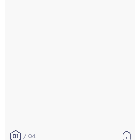
Accueil
Réalisations
À propos
Contact
Mentions légales
|
Conditions générales de
vente
hello@aurelienbobenrieth.fr
© Aurélien BOBENRIETH 2024. Tous droits réservés.
01
04