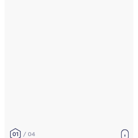
Accueil
Réalisations
À propos
Contact
Mentions légales
|
Conditions générales de
vente
hello@aurelienbobenrieth.fr
© Aurélien BOBENRIETH 2024. Tous droits réservés.
01
04