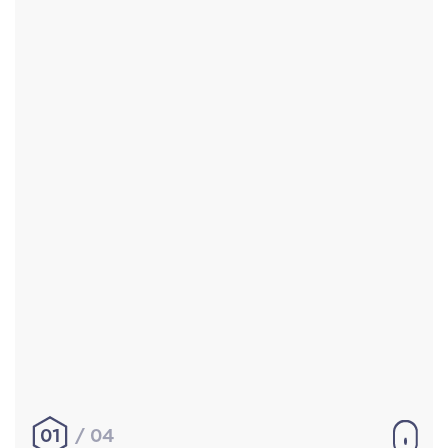
Accueil
Réalisations
À propos
Contact
Mentions légales
|
Conditions générales de
vente
hello@aurelienbobenrieth.fr
© Aurélien BOBENRIETH 2024. Tous droits réservés.
01
04