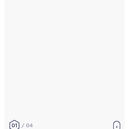
Accueil
Réalisations
À propos
Contact
Mentions légales
|
Conditions générales de
vente
hello@aurelienbobenrieth.fr
© Aurélien BOBENRIETH 2024. Tous droits réservés.
01
04