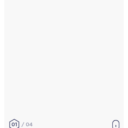
Accueil
Réalisations
À propos
Contact
Mentions légales
|
Conditions générales de
vente
hello@aurelienbobenrieth.fr
© Aurélien BOBENRIETH 2024. Tous droits réservés.
01
04