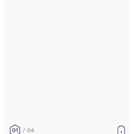
Accueil
Réalisations
À propos
Contact
Mentions légales
|
Conditions générales de
vente
hello@aurelienbobenrieth.fr
© Aurélien BOBENRIETH 2024. Tous droits réservés.
01
04