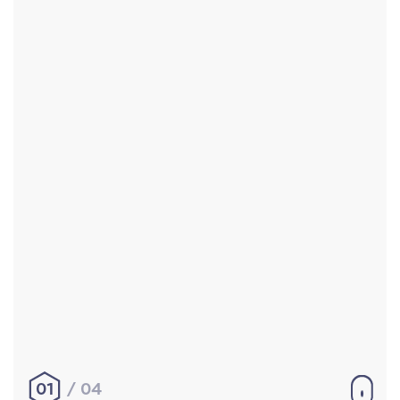
Accueil
Réalisations
À propos
Contact
Mentions légales
|
Conditions générales de
vente
hello@aurelienbobenrieth.fr
© Aurélien BOBENRIETH 2024. Tous droits réservés.
01
04