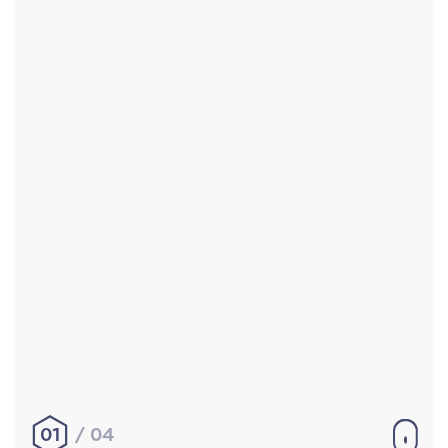
Accueil
Réalisations
À propos
Contact
Mentions légales
|
Conditions générales de
vente
hello@aurelienbobenrieth.fr
© Aurélien BOBENRIETH 2024. Tous droits réservés.
01
04