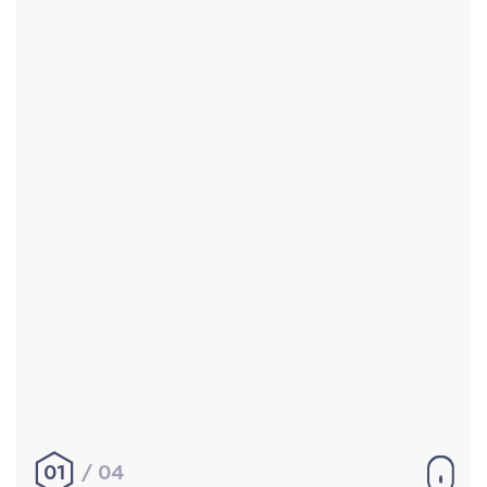
Accueil
Réalisations
À propos
Contact
Mentions légales
|
Conditions générales de
vente
hello@aurelienbobenrieth.fr
© Aurélien BOBENRIETH 2024. Tous droits réservés.
01
04