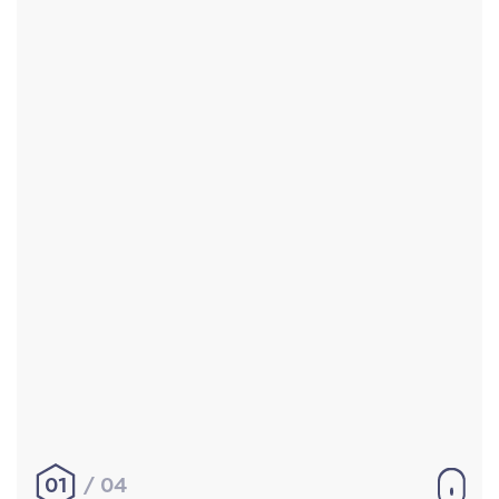
Accueil
Réalisations
À propos
Contact
Mentions légales
|
Conditions générales de
vente
hello@aurelienbobenrieth.fr
© Aurélien BOBENRIETH 2024. Tous droits réservés.
01
04