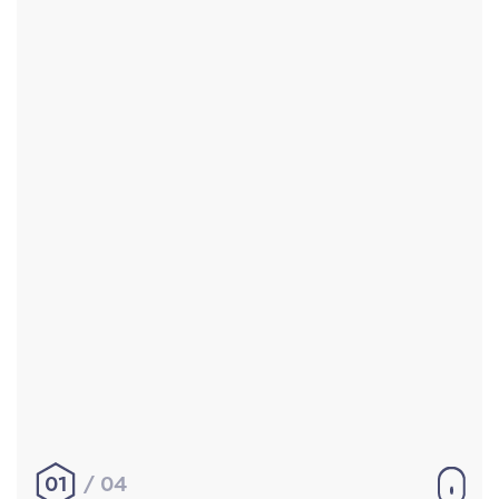
Accueil
Réalisations
À propos
Contact
Mentions légales
|
Conditions générales de
vente
hello@aurelienbobenrieth.fr
© Aurélien BOBENRIETH 2024. Tous droits réservés.
01
04