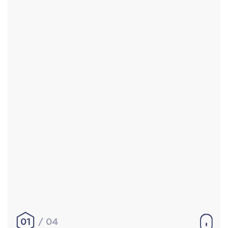
Accueil
Réalisations
À propos
Contact
Mentions légales
|
Conditions générales de
vente
hello@aurelienbobenrieth.fr
© Aurélien BOBENRIETH 2024. Tous droits réservés.
01
04