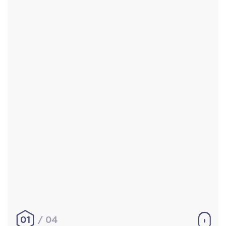
Accueil
Réalisations
À propos
Contact
Mentions légales
|
Conditions générales de
vente
hello@aurelienbobenrieth.fr
© Aurélien BOBENRIETH 2024. Tous droits réservés.
01
04