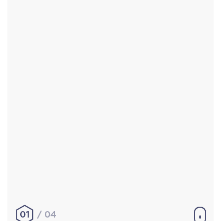
Accueil
Réalisations
À propos
Contact
Mentions légales
|
Conditions générales de
vente
hello@aurelienbobenrieth.fr
© Aurélien BOBENRIETH 2024. Tous droits réservés.
01
04