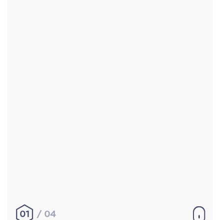
Accueil
Réalisations
À propos
Contact
Mentions légales
|
Conditions générales de
vente
hello@aurelienbobenrieth.fr
© Aurélien BOBENRIETH 2024. Tous droits réservés.
01
04