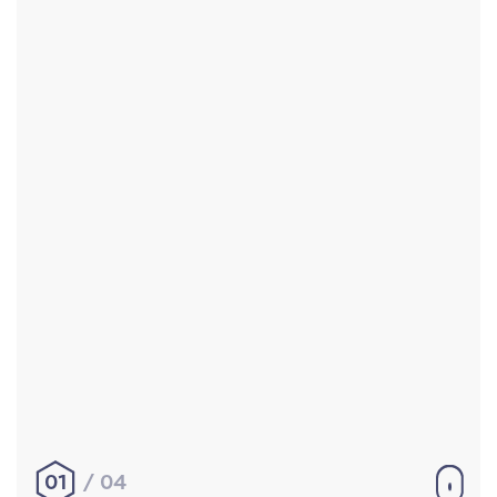
Accueil
Réalisations
À propos
Contact
Mentions légales
|
Conditions générales de
vente
hello@aurelienbobenrieth.fr
© Aurélien BOBENRIETH 2024. Tous droits réservés.
01
04