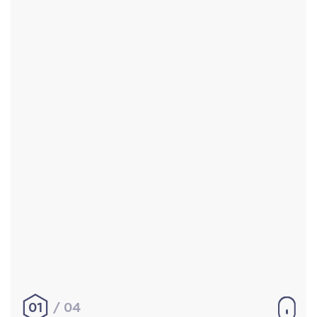
Accueil
Réalisations
À propos
Contact
Mentions légales
|
Conditions générales de
vente
hello@aurelienbobenrieth.fr
© Aurélien BOBENRIETH 2024. Tous droits réservés.
01
04