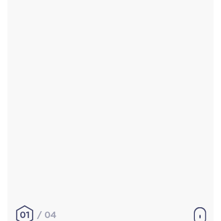
Accueil
Réalisations
À propos
Contact
Mentions légales
|
Conditions générales de
vente
hello@aurelienbobenrieth.fr
© Aurélien BOBENRIETH 2024. Tous droits réservés.
01
04