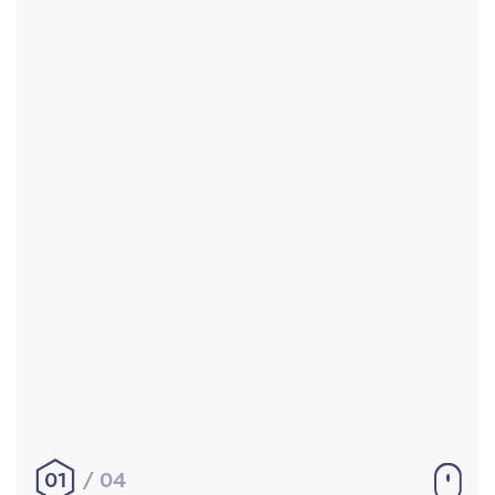
Accueil
Réalisations
À propos
Contact
Mentions légales
|
Conditions générales de
vente
hello@aurelienbobenrieth.fr
© Aurélien BOBENRIETH 2024. Tous droits réservés.
01
04