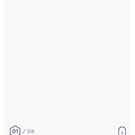
Accueil
Réalisations
À propos
Contact
Mentions légales
|
Conditions générales de
vente
hello@aurelienbobenrieth.fr
© Aurélien BOBENRIETH 2024. Tous droits réservés.
01
04