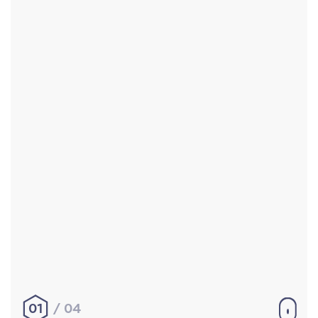
Accueil
Réalisations
À propos
Contact
Mentions légales
|
Conditions générales de
vente
hello@aurelienbobenrieth.fr
© Aurélien BOBENRIETH 2024. Tous droits réservés.
01
04