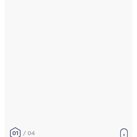
Accueil
Réalisations
À propos
Contact
Mentions légales
|
Conditions générales de
vente
hello@aurelienbobenrieth.fr
© Aurélien BOBENRIETH 2024. Tous droits réservés.
01
04